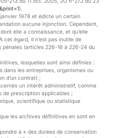
2005-213 du 11 oct. 2005, JO n°272 du 23
&print=1
).
janvier 1978 et édicte un certain
mandation aucune injonction. Cependant,
dont elle a connaissance, et qu’elle
 cet égard, il n’est pas inutile de
ns pénales (articles 226-16 à 226-24 du
tives, lesquelles sont ainsi définies :
s dans les entreprises, organismes ou
n d’un contrat) ;
ncernés un intérêt administratif, comme
 de prescription applicables ;
ique, scientifique ou statistique
 que les archives définitives en sont en
répondre à « des durées de conservation