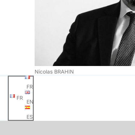
Nicolas BRAHIN
FR
FR
EN
ES