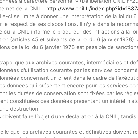
 données à caractère personnel » (Délibération CNIL n°
ternet de la CNIL :
http://www.cnil.fr/index.php?id=1887
ci se limite à donner une interprétation de la loi du 6 
le respect de ses dispositions. ll n’y a dans la recom
où la CNIL informe le procureur des infractions à la loi 
 (articles 45 et suivants de la loi du 6 janvier 1978). A
ions de la loi du 6 janvier 1978 est passible de sanctio
pplique aux archives courantes, intermédiaires et défini
onnées d’utilisation courante par les services concerné
onnées concernant un client dans le cadre de l’exécutio
 les données qui présentent encore pour les services co
nt les durées de conservation sont fixées par les règles
ent constituées des données présentant un intérêt histor
ucune destruction.
doivent faire l’objet d’une déclaration à la CNIL, tandis
elle que les archives courantes et définitives doivent 