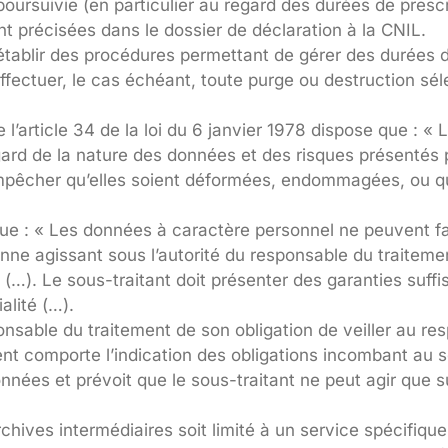
 poursuivie (en particulier au regard des durées de presc
ont précisées dans le dossier de déclaration à la CNIL.
établir des procédures permettant de gérer des durées d
ffectuer, le cas échéant, toute purge ou destruction sé
l’article 34 de la loi du 6 janvier 1978 dispose que : «
gard de la nature des données et des risques présentés p
pêcher qu’elles soient déformées, endommagées, ou que
it que : « Les données à caractère personnel ne peuvent fa
onne agissant sous l’autorité du responsable du traiteme
 (…). Le sous-traitant doit présenter des garanties suff
alité (…).
sable du traitement de son obligation de veiller au res
nt comporte l’indication des obligations incombant au s
données et prévoit que le sous-traitant ne peut agir que 
ives intermédiaires soit limité à un service spécifique