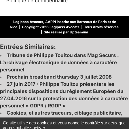
Politique de confidentialité
Legipass Avocats, AARPI inscrite aux Barreaux de Paris et de
Nice | Copyright 2026 Legipass Avocats | Tous droits réservés
| Site réalisé par Upteamum
Entrées Similaires:
Tribune de Philippe Touitou dans Mag Securs :
L’archivage électronique de données à caractère
personnel
Prochain broadband thursday 3 juillet 2008
27 juin 2017 : Philippe Touitou présentera les
principales dispositions du règlement Européen du
27.04.2016 sur la protection des données à caractère
personnel « GDPR / RGDP »
Cookies, et autres traceurs, ciblage publicitaire,
RGPD, loi informatique et libertés : les règles ont
Ce site utilise des cookies et vous donne le contrôle sur ceux que
changé, la CNIL adopte de nouvelles lignes
vous souhaitez activer