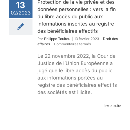
Protection de la vie privée et des
13
données personnelles : vers la fin
02/2023
du libre accès du public aux
informations inscrites au registre
des bénéficiaires effectifs
Par
Philippe Touitou
|
13 février 2023
|
Droit des
sur
affaires
|
Commentaires fermés
Protection
de
Le 22 novembre 2022, la Cour de
la
Justice de l’Union Européenne a
vie
jugé que le libre accès du public
privée
et
aux informations portées au
des
registre des bénéficiaires effectifs
données
personnelles
des sociétés est illicite.
:
vers
Lire la suite
la
fin
du
libre
accès