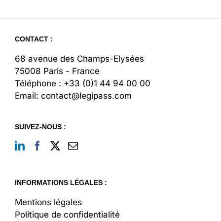
du
public
aux
informations
CONTACT :
inscrites
au
68 avenue des Champs-Elysées
registre
des
75008 Paris - France
bénéficiaires
Téléphone :
+33 (0)1 44 94 00 00
effectifs
Email:
contact@legipass.com
SUIVEZ-NOUS :
INFORMATIONS LÉGALES :
Mentions légales
Politique de confidentialité